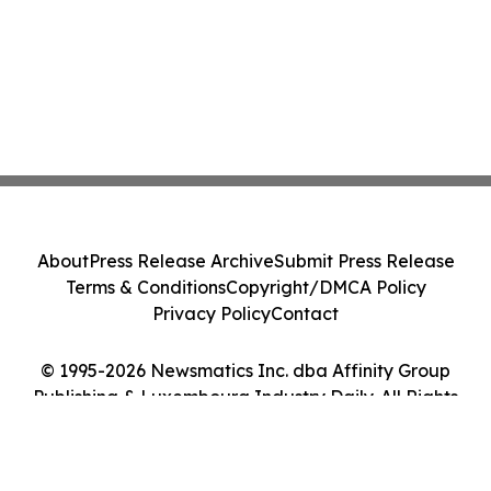
About
Press Release Archive
Submit Press Release
Terms & Conditions
Copyright/DMCA Policy
Privacy Policy
Contact
© 1995-2026 Newsmatics Inc. dba Affinity Group
Publishing & Luxembourg Industry Daily. All Rights
Reserved.
Cookie Settings / Your Privacy Choices